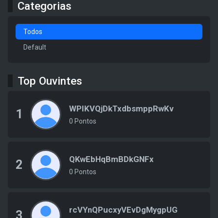
Categorias
Todos
Default
Top Ouvintes
WPIKVQjDkTxdbsmppRwKv
1
0 Pontos
QKwEbHqBmBDkGNFx
2
0 Pontos
rcVYnQPucxyVEvDgMygpUG
3