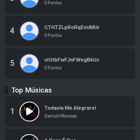
0 Pontos
CTHTZLpRoRqEmiMUr
4
0 Pontos
vIUtbFwFJnFWegBkUz
5
0 Pontos
Top Músicas
Todavia Me Alegrarei
1
Samuel Messias