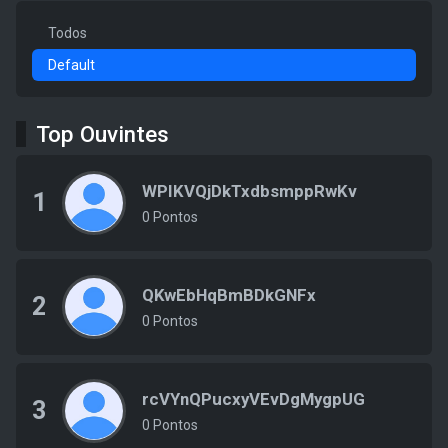
Todos
Default
Top Ouvintes
WPIKVQjDkTxdbsmppRwKv
1
0 Pontos
QKwEbHqBmBDkGNFx
2
0 Pontos
rcVYnQPucxyVEvDgMygpUG
3
0 Pontos