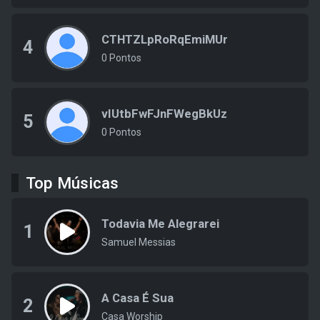
CTHTZLpRoRqEmiMUr
4
0 Pontos
vIUtbFwFJnFWegBkUz
5
0 Pontos
Top Músicas
Todavia Me Alegrarei
1
Samuel Messias
A Casa É Sua
2
Casa Worship